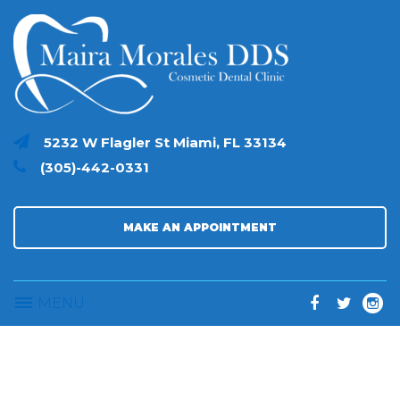
S
k
i
p
t
o
c
5232 W Flagler St Miami, FL 33134
o
(305)-442-0331
n
t
e
n
MAKE AN APPOINTMENT
t
MENU
F
T
I
a
w
n
c
i
s
e
t
t
N
i