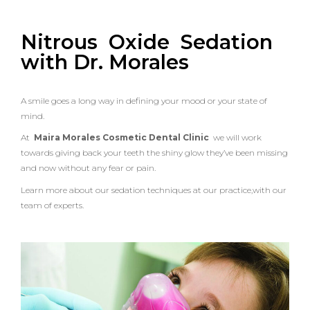
t
b
t
a
r
o
u
o
e
g
s
O
o
r
r
x
Nitrous Oxide Sedation
i
d
k
a
e
with Dr. Morales
S
e
m
d
a
t
i
o
n
A smile goes a long way in defining your mood or your state of
mind.
At
Maira Morales Cosmetic Dental Clinic
we will work
towards giving back your teeth the shiny glow they’ve been missing
and now without any fear or pain.
Learn more about our sedation techniques at our practice,with our
team of experts.